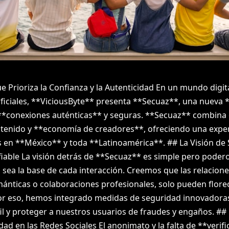
ue Prioriza la Confianza y la Autenticidad En un mundo digit
ficiales, **ViciousByte** presenta **Secuaz**, una nueva *
**conexiones auténticas** y seguras. **Secuaz** combina
tenido y **economía de creadores**, ofreciendo una exper
os en **México** y toda **Latinoamérica**. ## La Visión de
iable La visión detrás de **Secuaz** es simple pero poder
 sea la base de cada interacción. Creemos que las relaciones
mánticas o colaboraciones profesionales, solo pueden flor
or eso, hemos integrado medidas de seguridad innovadoras
il y proteger a nuestros usuarios de fraudes y engaños. #
dad en las Redes Sociales El anonimato y la falta de **verif