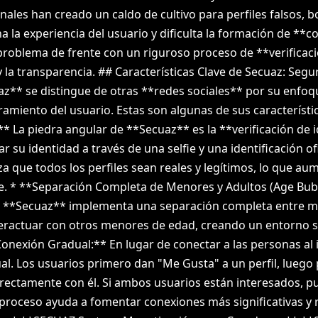
onales han creado un caldo de cultivo para perfiles falsos, b
na la experiencia del usuario y dificulta la formación de **
roblema de frente con un riguroso proceso de **verificaci
 la transparencia. ## Características Clave de Secuaz: Segu
* se distingue de otras **redes sociales** por su enfoque
amiento del usuario. Estas son algunas de sus característic
** La piedra angular de **Secuaz** es la **verificación de 
r su identidad a través de una selfie y una identificación ofi
a que todos los perfiles sean reales y legítimos, lo que aum
de. * **Separación Completa de Menores y Adultos (Age Bub
, **Secuaz** implementa una separación completa entre me
eractuar con otros menores de edad, creando un entorno 
*Conexión Gradual:** En lugar de conectar a las personas al
l. Los usuarios primero dan "Me Gusta" a un perfil, luego 
directamente con él. Si ambos usuarios están interesados, 
 proceso ayuda a fomentar conexiones más significativas y 