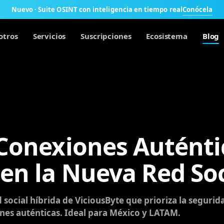
Conócela
Nuevo · Suite OSINT con inteligencia en tiempo real
otros
Servicios
Suscripciones
Ecosistema
Blog
Conexiones Auténti
en la Nueva Red Soc
 social híbrida de ViciousByte que prioriza la segurida
ones auténticas. Ideal para México y LATAM.