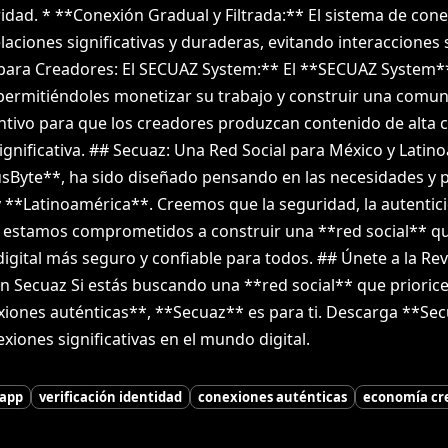
ridad. * **Conexión Gradual y Filtrada:** El sistema de con
laciones significativas y duraderas, evitando interacciones 
para Creadores: El SECUAZ System:** El **SECUAZ System*
permitiéndoles monetizar su trabajo y construir una comuni
ntivo para que los creadores produzcan contenido de alta c
gnificativa. ## Secuaz: Una Red Social para México y Lati
usByte**, ha sido diseñado pensando en las necesidades y p
 **Latinoamérica**. Creemos que la seguridad, la autenti
y estamos comprometidos a construir una **red social** que
igital más seguro y confiable para todos. ## Únete a la Rev
 Secuaz Si estás buscando una **red social** que priorice 
exiones auténticas**, **Secuaz** es para ti. Descarga **S
exiones significativas en el mundo digital.
 app
verificación identidad
conexiones auténticas
economía cr