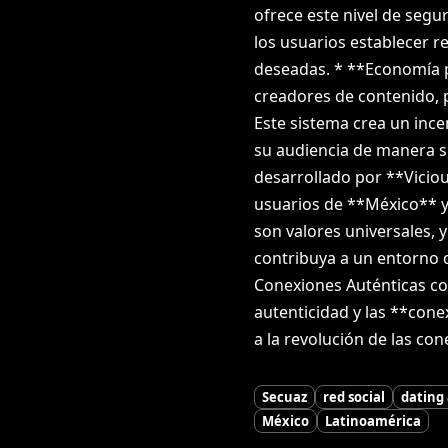
ofrece este nivel de segu
los usuarios establecer re
deseadas. * **Economía 
creadores de contenido, 
Este sistema crea un ince
su audiencia de manera si
desarrollado por **Vicio
usuarios de **México** y
son valores universales, 
contribuya a un entorno d
Conexiones Auténticas con
autenticidad y las **con
a la revolución de las con
Secuaz
red social
dating
México
Latinoamérica