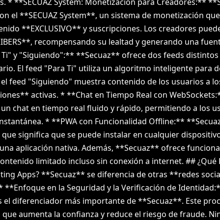
as. * **SECUAZ System: Monetización para Creadores:** *
on el **SECUAZ System**, un sistema de monetización que
tenido **EXCLUSIVO** y suscripciones. Los creadores pued
BERS**, recompensando su lealtad y generando una fuente
Ti" y "Siguiendo":** **Secuaz** ofrece dos feeds distintos
rio. El feed "Para Ti" utiliza un algoritmo inteligente para
 el feed "Siguiendo" muestra contenido de los usuarios a lo
ones** activas. * **Chat en Tiempo Real con WebSockets:*
n chat en tiempo real fluido y rápido, permitiendo a los u
nstantánea. * **PWA con Funcionalidad Offline:** **Secua
 que significa que se puede instalar en cualquier dispositiv
e una aplicación nativa. Además, **Secuaz** ofrece funciona
contenido limitado incluso sin conexión a internet. ## ¿Qué
ating Apps? **Secuaz** se diferencia de otras **redes soci
* **Enfoque en la Seguridad y la Verificación de Identidad:*
es el diferenciador más importante de **Secuaz**. Este pro
 lo que aumenta la confianza y reduce el riesgo de fraude. N