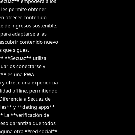
*Secuaz** empodera a los
 les permite obtener
en ofrecer contenido
 de ingresos sostenible.
 para adaptarse a las
 descubrir contenido nuevo
s que sigues,
* **Secuaz** utiliza
suarios conectarse y
z** es una PWA
o y ofrece una experiencia
lidad offline, permitiendo
 Diferencia a Secuaz de
ales** y **dating apps**
* La **verificación de
ceso garantiza que todos
inguna otra **red social**