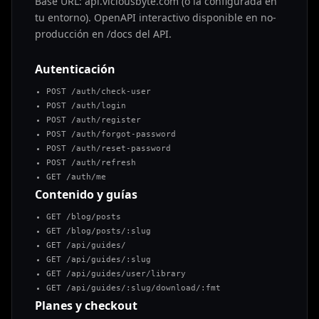
Base URL: api.viciousbyte.com (o la configurada en
tu entorno). OpenAPI interactivo disponible en no-
producción en /docs del API.
Autenticación
POST /auth/check-user
POST /auth/login
POST /auth/register
POST /auth/forgot-password
POST /auth/reset-password
POST /auth/refresh
GET /auth/me
Contenido y guías
GET /blog/posts
GET /blog/posts/:slug
GET /api/guides/
GET /api/guides/:slug
GET /api/guides/user/library
GET /api/guides/:slug/download/:fmt
Planes y checkout